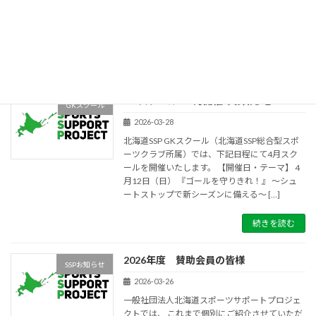
には、日頃より当法人の活動を支えていただい
ている2026年度賛助会員様への感謝の意味を込
[…]
続きを読む
GKスクール 4月開催のお知らせ
GKスクール
2026-03-28
北海道SSP GKスクール（北海道SSP総合型スポ
ーツクラブ所属）では、下記日程にて4月スク
ールを開催いたします。 【開催日・テーマ】 4
月12日（日） 『ゴールを守りきれ！』 〜シュ
ートストップで新シーズンに備える〜 […]
続きを読む
2026年度 賛助会員の皆様
SSPお知らせ
2026-03-26
一般社団法人北海道スポーツサポートプロジェ
クトでは、 これまで個別にご紹介させていただ