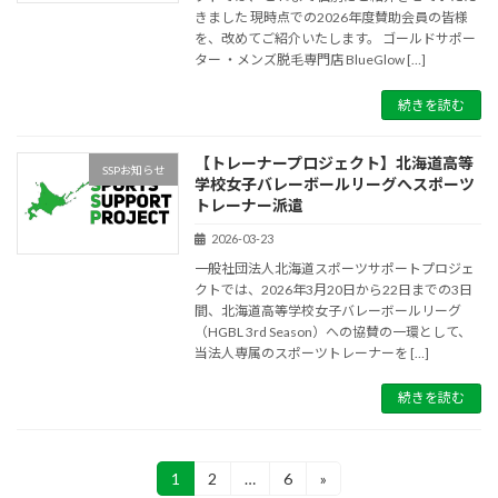
きました 現時点での2026年度賛助会員の皆様
を、改めてご紹介いたします。 ゴールドサポー
ター ・メンズ脱毛専門店 BlueGlow […]
続きを読む
【トレーナープロジェクト】北海道高等
SSPお知らせ
学校女子バレーボールリーグへスポーツ
トレーナー派遣
2026-03-23
一般社団法人北海道スポーツサポートプロジェ
クトでは、2026年3月20日から22日までの3日
間、北海道高等学校女子バレーボールリーグ
（HGBL 3rd Season）への協賛の一環として、
当法人専属のスポーツトレーナーを […]
続きを読む
投
1
2
…
6
»
固
固
固