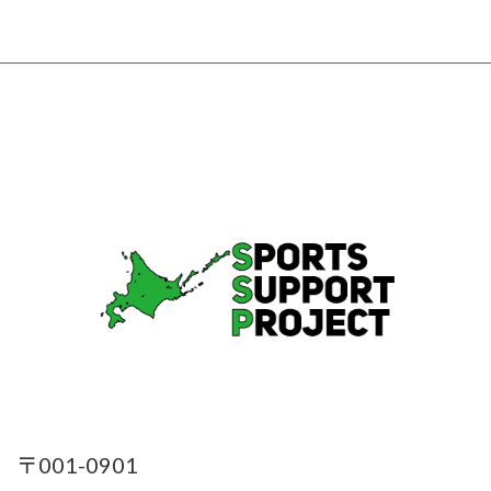
定
定
定
稿
ペ
ペ
ペ
ー
ー
ー
の
ジ
ジ
ジ
ペ
ー
ジ
送
り
〒001-0901