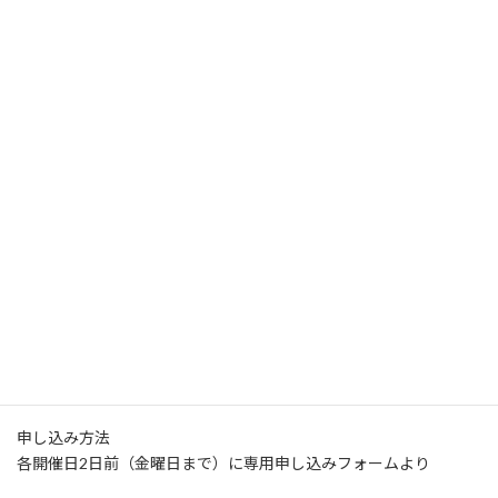
18：30〜 練習開始
〜20：00 終了予定
【テーマ】
6日 『ゴールを守る守備からゴールを奪う攻撃』
20日『広いエリアを守れるGKになろう！』
27日『相手の自由な時間を奪うGKに！』
【会場】
新光小学校 体育館
【料金】
1回1,800円
年度初回のみ＋1,500円（保険込）
※23年度会員様も4月以降参加時に再度1,500円（年会費）お支払
いいただきます。
申し込み方法
各開催日2日前（金曜日まで）に専用申し込みフォームより