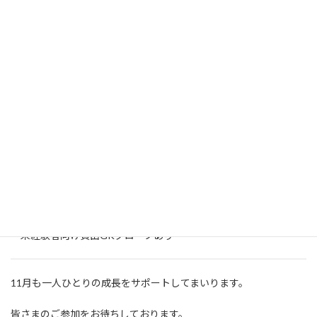
専用フォームより申し込みください。
会員の方はメールまたはLINEでのお申し込みも可能です。
申し込みフォームは
こちら
締切：各開催週の金曜日まで
【備考】
・初回無料体験あり（保険適用外）
・未経験者向け貸出GKグローブあり
11月も一人ひとりの成長をサポートしてまいります。
皆さまのご参加をお待ちしております。